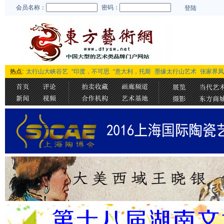
会员名称：
密码：
登陆
热点:
太行山大峡谷艺
“印度，不可思
“意大利，托斯
墨缘太行山艺术
张家界凤