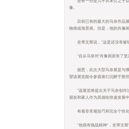
还有一些是几乎从未公之于众的
像。
目前已有的最大的马奈作品展就
物画或海景画。但是，他的肖像
史蒂文斯说，“这是还没有被研
“自从马奈对‘肖像画派有了坚定
据悉，此次大型马奈展是与俄亥
望该展览能令参观者们沉醉于那
“该展览将提出关于马奈创作过
朋友和家人作为其描绘快速发展中
有着非常规技巧和完全个性化风
“他很有挑战精神”，史蒂文斯说