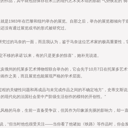
作品，其中就包括保存在米兰的现代艺术美术馆的那副“气势恢宏的”骑
是1983年在巴黎和纽约举办的展览。自那之后，举办的展览都倾向于
画还没有通过展览或书的形式被研究过。
究过的马奈的一面，而且我认为，鉴于马奈这位艺术家的极高重要性，它
不移的承诺’以来，有的只是更多的惊喜”，她补充说道。
俄州的托莱多艺术博物馆联合举办的，它会先于10月7日在托莱多艺术
些画作之美，而且展览也能展现严格的学术层面。
程的关键性问题和再成品与未完成作品之间的不确定地方”，史蒂文斯说
的现代化的法国社会里中产阶级生活创作的模特的开创性。”
格的马奈，生前一直备受争议，但其作为印象派先驱的影响力，却一直
，“但当时他也很受关注——当你看了他诸如《铁路》等作品时，你会发