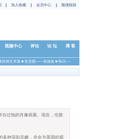
页
|
加入收藏
|
会员中心
|
随便踩踩
视频中心
评论
论 坛
博 客
昌镕艺术展
■
富贵图——张德俊
■
秋日——杨国平
■
春兰——马硕山
■
秋色——金川
举办过他的肖像画展。现在，伦敦
的多种深刻见解，并会为英国的观