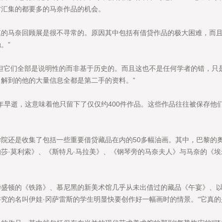
方汇集的都要多的马奈作品的机会。
马奈回顾展是很不寻常的。原因其中包括有借贷作品的极大困难，而且
。”
它们全部是说明性的而非基于历史的。而且这也不是任何学者的错，只
解到的他的大量信息全都是第二手的资料。”
年早逝，这意味着他只留下了仅仅约400件作品。这些作品往往被保存他
还是收集了包括一些重要借贷藏品在内的50多幅油画。其中，巴黎的
莎·莫利索》、《斯特凡·马拉美》、《钢琴旁的马奈夫人》与马奈的《埃
顿的《铁路》、慕尼黑的新美术馆几乎从未出借过的藏品《午宴》、以
究的名叫伊娃·冈萨雷斯的学生明显快要创作好一幅画时的情景。“它真的