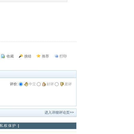
收藏
挑错
推荐
打印
评价:
中立
好评
差评
进入详细评论页>>
私权保护
|