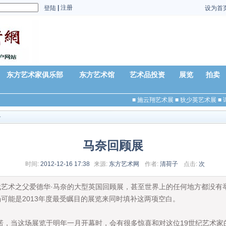
|
注册
登陆
设为首
东方艺术家俱乐部
东方艺术馆
艺术品投资
展览
拍卖
■
施云翔艺术展
■
狄少英艺术展
■
谭
>
马奈回顾展
时间:
2012-12-16 17:38
来源:
东方艺术网
作者:
清荷子
点击:
次
术之父爱德华·马奈的大型英国回顾展，甚至世界上的任何地方都没有
可能是2013年度最受瞩目的展览来同时填补这两项空白。
，当这场展览于明年一月开幕时，会有很多惊喜和对这位19世纪艺术家