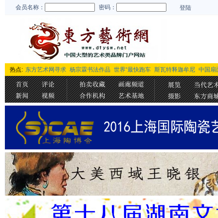
会员名称：
密码：
登陆
热点:
东方艺术网寻求
杨宗霖书法作品
世界“最快跑车
斯瓦特释迦牟尼
中国扇