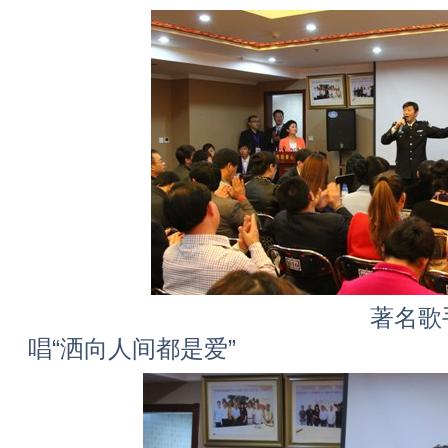
著名歌手李晓津(警
唱“洒向人间都是爱”