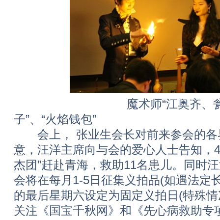
魔术师“江奥齐、瓮文清”
子”、“火焰钱包”
会上， 张业生会长对前来参会的各
意，汪洋主席向与会的爱心人士告知，4
杰团”赶赴青海，救助11名患儿。同时
会将在每月1-5日征集义拍品(如遇法定
的最后星期六设定为固定义拍日(特殊
关注《国宝千秋网》和《先心病救助专项