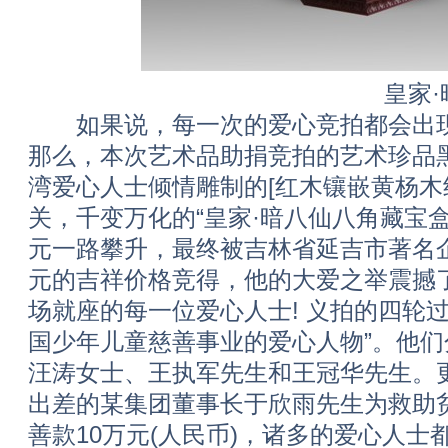
皇家·暗八仙八
如果说，每一次的爱心竞拍都会出现一
那么，本次艺术品助捐竞拍的艺术珍品
湾爱心人士倾情雕制的[红木镶嵌黄杨
关，千变万化的“皇家·暗八仙八角藏宝盒
元一路攀升，最终被吉林省延吉市著名企
元的吉祥价格竞得，他的大爱之举震撼
场就座的每一位爱心人士! 义拍的四轮
国少年儿童慈善事业的爱心人物”。他
汪涛女士、王执军先生和王冠华先生。
出差的某集团董事长于欣雨先生为救助
善款10万元(人民币)，诸多的爱心人