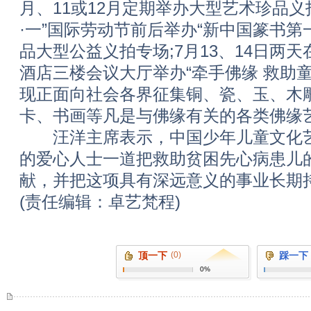
月、11或12月定期举办大型艺术珍品义拍
·一”国际劳动节前后举办“新中国篆书第
品大型公益义拍专场;7月13、14日两
酒店三楼会议大厅举办“牵手佛缘 救助
现正面向社会各界征集铜、瓷、玉、木
卡、书画等凡是与佛缘有关的各类佛缘艺术
汪洋主席表示，中国少年儿童文化艺
的爱心人士一道把救助贫困先心病患儿
献，并把这项具有深远意义的事业长期
(责任编辑：卓艺梵程)
顶一下
(0)
踩一下
0%