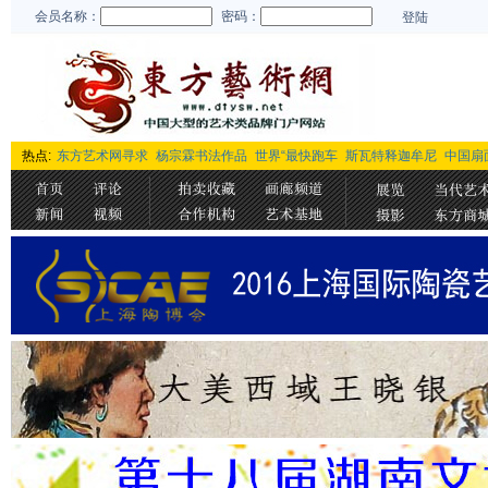
会员名称：
密码：
登陆
热点:
东方艺术网寻求
杨宗霖书法作品
世界“最快跑车
斯瓦特释迦牟尼
中国扇