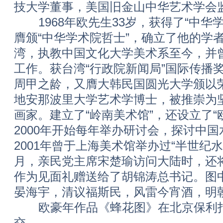
技大学董事，美国旧金山中华艺术
1968年欧先生33岁，获得了“中华学
膺颁“中华学术院哲士”，确立了他的学者
湾，执教中国文化大学美术系至今，并
工作。获台湾“行政院新闻局”国际传播奖
周甲之龄，又膺大韩民国圆光大学颁以
地安那波里大学艺术学博士，被推崇为
画家。建立了“岭南美术馆”，还设立了“
2000年开始每年举办研讨会，探讨中
2001年曾于上海美术馆举办过“半世纪水墨
月，亲民党主席宋楚瑜访问大陆时，还将
作为见面礼赠送给了胡锦涛总书记。图
晏海宇，清议福斯民，风雷今宵酒，明朝
欧豪年作品《蜂花图》在北京保利拍卖会
交。