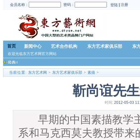
会员名称：
密码：
|
注册
登陆
首页
新闻中心
艺术合作机构
东方艺术家俱乐部
东
欢迎光临东方艺术网官方网站
当前位置:
东方艺术网
>
东方艺术家俱乐部
>
素描
>
靳尚谊先生
时间:
2012-05-03 11
早期的中国素描教学主
系和马克西莫夫教授带来