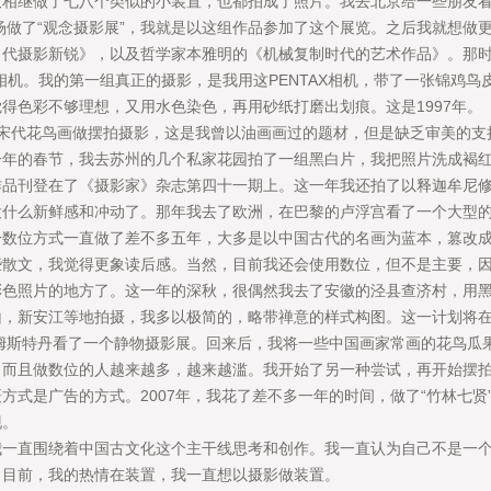
又相继做了七八个类似的小装置，也都拍成了照片。我去北京给一些朋友
剧场做了“观念摄影展”，我就是以这组作品参加了这个展览。之后我就想做
当代摄影新锐》，以及哲学家本雅明的《机械复制时代的艺术作品》。那
120相机。我的第一组真正的摄影，是我用这PENTAX相机，带了一张锦鸡鸟
得色彩不够理想，又用水色染色，再用砂纸打磨出划痕。这是1997年。
宋代花鸟画做摆拍摄影，这是我曾以油画画过的题材，但是缺乏审美的支
一年的春节，我去苏州的几个私家花园拍了一组黑白片，我把照片洗成褐
品刊登在了《摄影家》杂志第四十一期上。这一年我还拍了以释迦牟尼修成
没什么新鲜感和冲动了。那年我去了欧洲，在巴黎的卢浮宫看了一个大型
一数位方式一直做了差不多五年，大多是以中国古代的名画为蓝本，篡改
些散文，我觉得更象读后感。当然，目前我还会使用数位，但不是主要，
彩色照片的地方了。这一年的深秋，很偶然我去了安徽的泾县查济村，用
山，新安江等地拍摄，我多以极简的，略带禅意的样式构图。这一计
斯特丹看了一个静物摄影展。回来后，我将一些中国画家常画的花鸟瓜果拍摄
，而且做数位的人越来越多，越来越滥。我开始了另一种尝试，再开始摆
方式是广告的方式。2007年，我花了差不多一年的时间，做了“竹林七贤
现。
直围绕着中国古文化这个主干线思考和创作。我一直认为自己不是一个
好。目前，我的热情在装置，我一直想以摄影做装置。