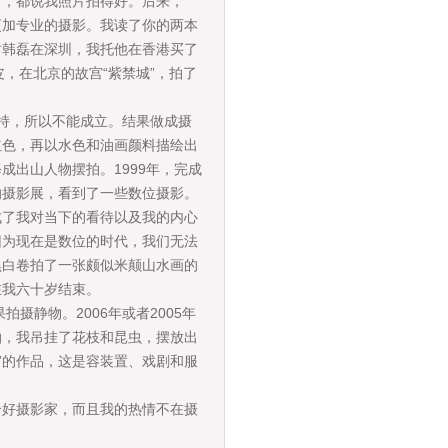
看，都说我照片拍得好。后来，
更加专业的摄影。我读了你的两本
时韩磊在深圳，我托他在香港买了
皮，在北京的故宫“紫禁城”，拍了
持，所以不能成立。结果做成摄
红色，再以水色和油画颜料描绘出
出山人物摆拍。1999年，完成
的摄影展，看到了一些数位摄影。
成了我对当下的看待以及我的内心
因为现在是数位的时代，我们无法
黑白卷拍了一张颇似米颠山水画的
划将在我六十岁结束。
静物。2006年或者2005年
拍，我吊挂了花枝和昆虫，摆放出
”的作品，这是容装置、戏剧和服
好摄影家，而且我的热情不在摄