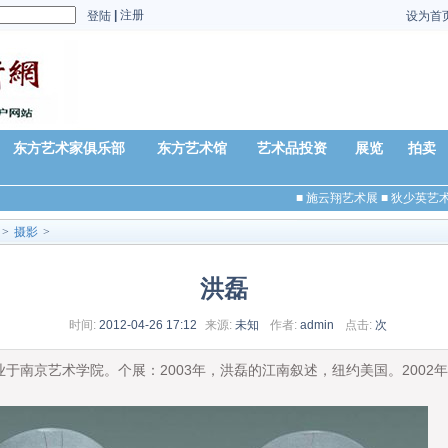
|
注册
登陆
设为首
东方艺术家俱乐部
东方艺术馆
艺术品投资
展览
拍卖
■
施云翔艺术展
■
狄少英艺术展
>
摄影
>
洪磊
时间:
2012-04-26 17:12
来源:
未知
作者:
admin
点击:
次
于南京艺术学院。个展：2003年，洪磊的江南叙述，纽约美国。2002