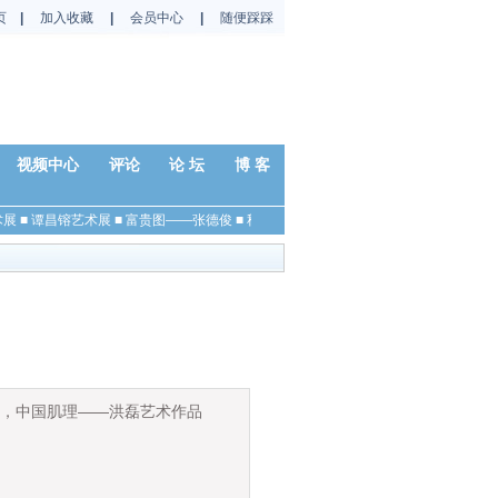
页
|
加入收藏
|
会员中心
|
随便踩踩
视频中心
评论
论 坛
博 客
■
谭昌镕艺术展
■
富贵图——张德俊
■
秋日——杨国平
■
春兰——马硕山
■
秋色——
年，中国肌理——洪磊艺术作品