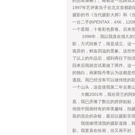
的思绪通畅了。顺着这一思路我
1997年艺评家岛子在北京首都
摄影的书《当代摄影大师》和《
一台二手的PENTAX，4X6，
一个星期，十卷彩色胶卷。后来觉
1998年，我以我喜欢很久的
影，方式转换了，很是成立。这
诡异的，鲜血四溢的景象。这些作
了以上的作品后，感到再往下拍
回来后我就尝试着做了两件。这
的独白，画家陈丹青认为这都是
逃脱。我已经没有可以做传统的
一个山头，这促使我第二年去黄
大概2001年，我在荷兰的阿姆
底，我已厌倦了数位的拼拼贴贴
传统中国画特有的审美趣味，拍摄
装的混合的杂烩，最后以摄影呈
我很难理清我的摄影道路，我一
影。我更喜欢绘画，但又画不