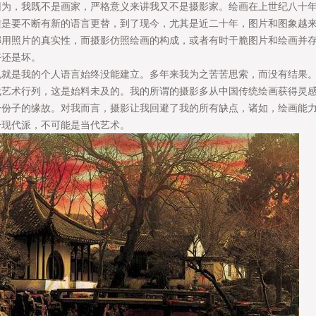
，我既不是画家，严格意义来讲我又不是摄影家。绘画在上世纪八十年
难是要不断有新的语言更替，到了现今，尤其是近二十年，图片和图象越
挪用照片的真实性，而摄影仿照绘画的构成，或者有时干脆图片和绘画并
说好还是坏。
是我的个人语言始终没能建立。多年来我为之苦苦思索，而没有结果。
代艺术行列，这是始料未及的。我的所谓的摄影多从中国传统绘画获得灵
一份子的缘故。对我而言，摄影让我回避了我的所有缺点，诸如，绘画能
个现代派，不可能是当代艺术。