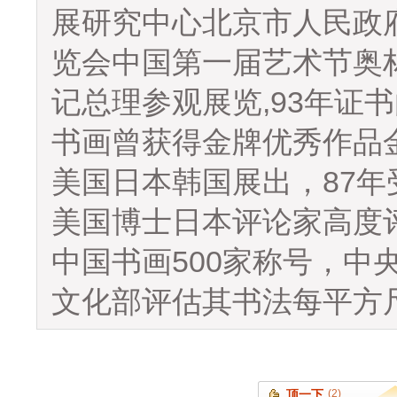
展研究中心北京市人民政
览会中国第一届艺术节奥
,93
记总理参观展览
年证书
书画曾获得金牌优秀作品
87
美国日本韩国展出，
年
美
国
博士日本评论家高度
500
中国书画
家称号，中
文化部评估其书法每平方
顶一下
(2)