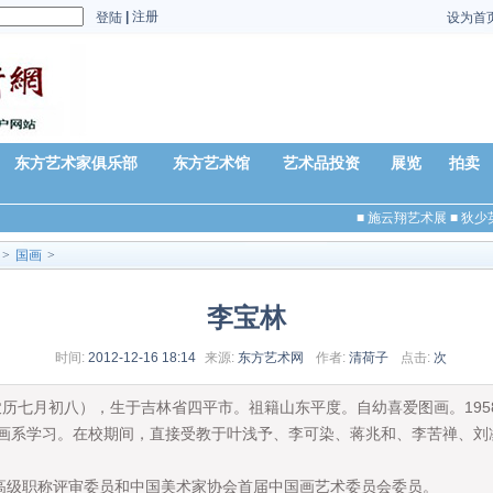
|
注册
登陆
设为首
东方艺术家俱乐部
东方艺术馆
艺术品投资
展览
拍卖
■
施云翔艺术展
■
狄少
>
国画
>
李宝林
时间:
2012-12-16 18:14
来源:
东方艺术网
作者:
清荷子
点击:
次
农历七月初八），生于吉林省四平市。祖籍山东平度。自幼喜爱图画。19
画系学习。在校期间，直接受教于叶浅予、李可染、蒋兆和、李苦禅、刘凌
高级职称评审委员和中国美术家协会首届中国画艺术委员会委员。