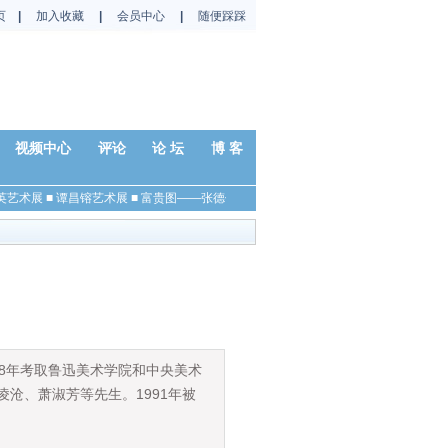
页
|
加入收藏
|
会员中心
|
随便踩踩
视频中心
评论
论 坛
博 客
英艺术展
■
谭昌镕艺术展
■
富贵图——张德俊
■
秋日——杨国平
■
春兰——马硕山
■
58年考取鲁迅美术学院和中央美术
沧、萧淑芳等先生。1991年被