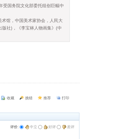
8年受国务院文化部委托组创巨幅中
美术馆，中国美术家协会，人民大
版社)，《李宝林人物画集》(中
收藏
挑错
推荐
打印
评价:
中立
好评
差评