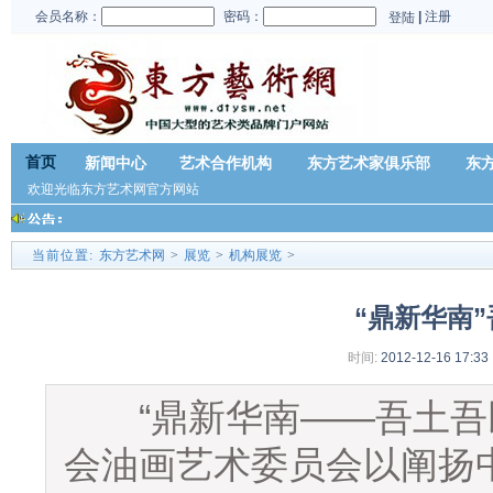
会员名称：
密码：
|
注册
登陆
首页
新闻中心
艺术合作机构
东方艺术家俱乐部
东
欢迎光临东方艺术网官方网站
当前位置:
东方艺术网
>
展览
>
机构展览
>
“鼎新华南
时间:
2012-12-16 17:33
“鼎新华南——吾土吾民
会油画艺术委员会以阐扬中