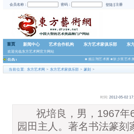
会员名称：
密码：
|
注册
登陆
首页
新闻中心
艺术合作机构
东方艺术家俱乐部
东
欢迎光临东方艺术网官方网站
■
施云翔艺术展
■
狄少英艺术展
■
当前位置:
东方艺术网
>
东方艺术家俱乐部
>
篆刻
>
时间:
2012-05-02 17
祝培良，男，1967年
园田主人。著名书法篆刻