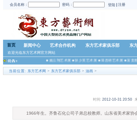
会员名称：
密码：
|
注册
登陆
首页
新闻中心
艺术合作机构
东方艺术家俱乐部
东
欢迎光临东方艺术网官方网站
■
施云翔艺术展
■
狄少英艺术展
■
谭昌镕艺术展
■
富贵图
当前位置:
东方艺术网
>
东方艺术家俱乐部
>
油画
>
时间:
2012-10-31 20:50
1966年生。齐鲁石化公司子弟总校教师。山东省美术家协