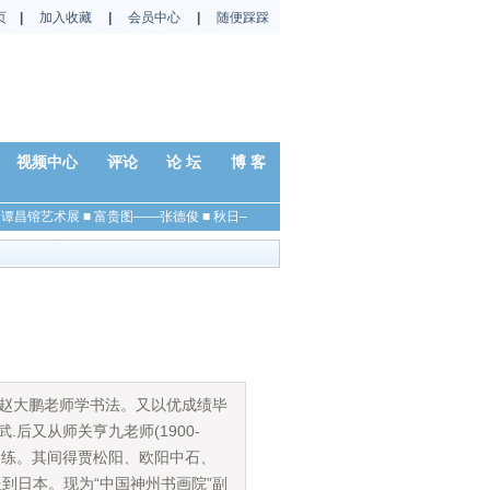
页
|
加入收藏
|
会员中心
|
随便踩踩
视频中心
评论
论 坛
博 客
谭昌镕艺术展
■
富贵图——张德俊
■
秋日——杨国平
■
春兰——马硕山
■
秋色——金
从赵大鹏老师学书法。又以优成绩毕
.后又从师关亨九老师(1900-
训练。其间得贾松阳、欧阳中石、
到日本。现为“中国神州书画院”副