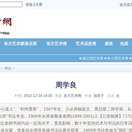
|
注册
登陆
设为首
东方艺术家俱乐部
东方艺术馆
艺术品投资
展览
拍卖
■
施云翔艺术展
■
狄少英艺术展
■
>
书法
>
周学良
时间:
2012-12-16 18:05
来源:
东方艺术网
作者:
清荷子
点击:
次
心道人”、“剑华墨客” 。1947年生。少从师杨延文、黑启星二师学画，
”书法专业。1966年从师袁敬泉老师(1899-2001)入【三皇炮捶】门习武
门；二位老师书画均达一定高水平，受其影响，数十年坚持武术与书法的日常
休在家，曾参加全国等各级书法比赛并获奖。1993年书法曾做为“国礼”送