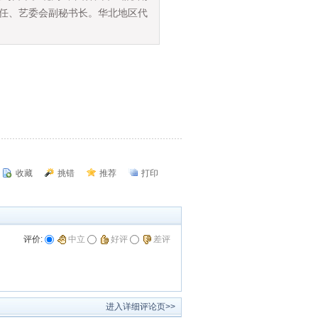
主任、艺委会副秘书长。华北地区代
收藏
挑错
推荐
打印
评价:
中立
好评
差评
进入详细评论页>>