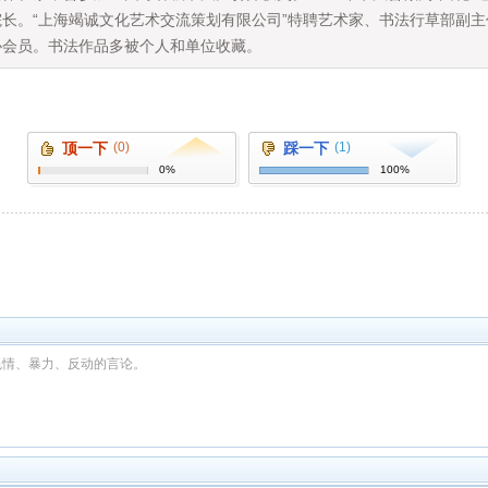
副院长。“上海竭诚文化艺术交流策划有限公司”特聘艺术家、书法行草部副
协会员。书法作品多被个人和单位收藏。
顶一下
(0)
踩一下
(1)
0%
100%
色情、暴力、反动的言论。