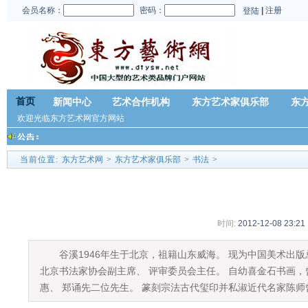
会员名称：
密码：
|
注册
登陆
首页
新闻中心
艺术合作机构
东方艺术家俱乐部
东
欢迎光临东方艺术网官方网站
当前位置:
东方艺术网
>
东方艺术家俱乐部
>
书法
>
时间:
2012-12-08 23:21
谷溪
1946年生于北京，祖籍山东威海。 现为中国美术
北京书法家协会副主席、 评审委员会主任。 自幼喜金石书画
惠、 郑诵先二位先生。 篆刻宗法古代玺印并私淑近代名家陈