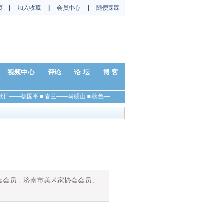
页
|
加入收藏
|
会员中心
|
随便踩踩
视频中心
评论
论 坛
博 客
秋日——杨国平
■
春兰——马硕山
■
秋色——金川
■
鱼乐图——杨阳
■
清风——游新
会会员，济南市美术家协会会员。