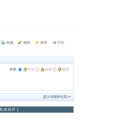
收藏
挑错
推荐
打印
评价:
中立
好评
差评
进入详细评论页>>
私权保护
|