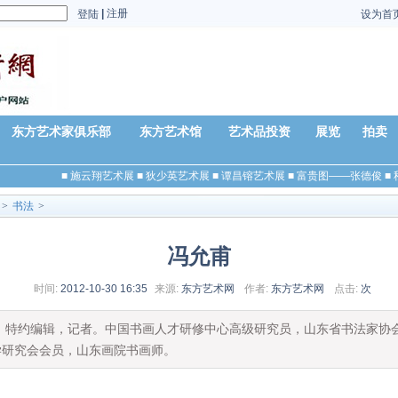
|
注册
登陆
设为首
东方艺术家俱乐部
东方艺术馆
艺术品投资
展览
拍卖
■
施云翔艺术展
■
狄少英艺术展
■
谭昌镕艺术展
■
富贵图——张德俊
■
>
书法
>
冯允甫
时间:
2012-10-30 16:35
来源:
东方艺术网
作者:
东方艺术网
点击:
次
》特约编辑，记者。中国书画人才研修中心高级研究员，山东省书法家协
学研究会会员，山东画院书画师。