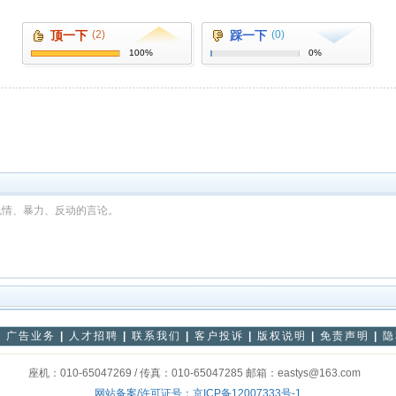
顶一下
(2)
踩一下
(0)
100%
0%
色情、暴力、反动的言论。
|
广告业务
|
人才招聘
|
联系我们
|
客户投诉
|
版权说明
|
免责声明
|
隐
座机：010-65047269 / 传真：010-65047285 邮箱：eastys@163.com
网站备案/许可证号：
京ICP备12007333号-1