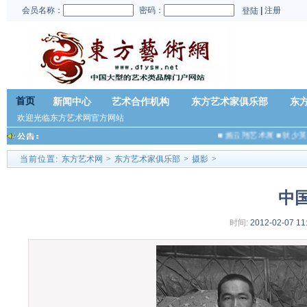
会员名称：
密码：
|
注册
登陆
首页
新闻中心
艺术合作机构
东方艺术家俱乐部
东
欢迎光临东方艺术网官方网站
■
施云翔艺术展
■
狄少英
当前位置:
东方艺术网
>
东方艺术家俱乐部
>
摄影
>
中
时间:
2012-02-07 11