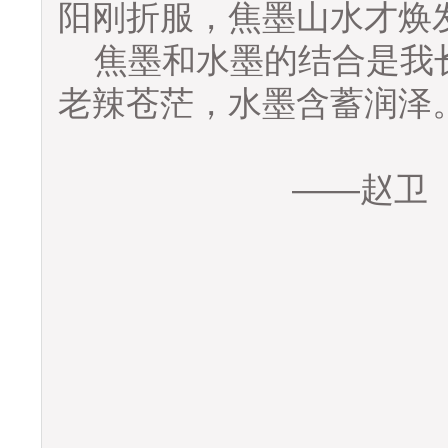
阳刚折服，焦墨山水才焕
焦墨和水墨的结合是我
老辣苍茫，水墨含蓄润泽
——赵卫