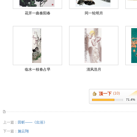
花开一曲奏阳春
同一轮明月
临水一枝春占早
清风浩月
顶一下
(10)
71.4%
上一篇：
田昕——《出浴》
下一篇：
施云翔